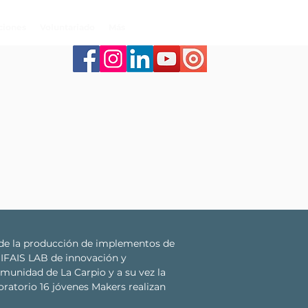
ciones
Voluntariado
Más
s de la producción de implementos de
SIFAIS LAB de innovación y
omunidad de La Carpio y a su vez la
oratorio 16 jóvenes Makers realizan