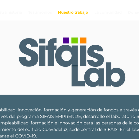
tra historia
Testimonios
Nuestro trabajo
La comunidad
Dona
abilidad, innovación, formación y generación de fondos a travé
ravés del programa SIFAIS EMPRENDE, desarrolló el laboratorio 
empleabilidad, formación e innovación para las personas de la c
iento del edificio Cuevadeluz, sede central de SIFAIS. En el lab
ante el COVID-19.